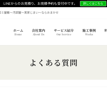
LINEからのお見積り、お見積予約も受付中です。
詳しくはこちら
ゴミ屋敷～汚部屋〜実家じまい〜ならおまかせ
ホーム
会社案内
サービス紹介
施工事例
Home
About Us
Our Service
Works
よくある質問