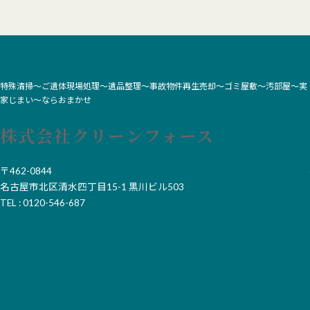
特殊清掃〜ご遺体現場処理～遺品整理～事故物件再生売却～ゴミ屋敷～汚部屋〜実
家じまい〜ならおまかせ
株式会社クリーンフォース
〒462-0844
名古屋市北区清水四丁目15-1 黒川ビル503
TEL : 0120-546-687