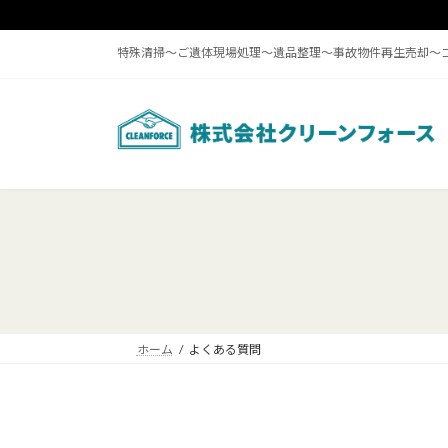
コ
ナ
ン
ビ
特殊清掃〜ご遺体現場処理～遺品整理～事故物件再生売却～
テ
ゲ
ン
ー
ツ
シ
へ
ョ
ス
ン
キ
に
ッ
移
プ
動
ホーム
よくある質問